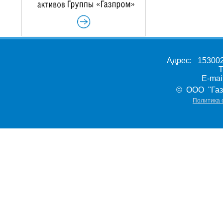
Адрес: 153002,
Т
E-ma
© ООО "Газ
Политика 