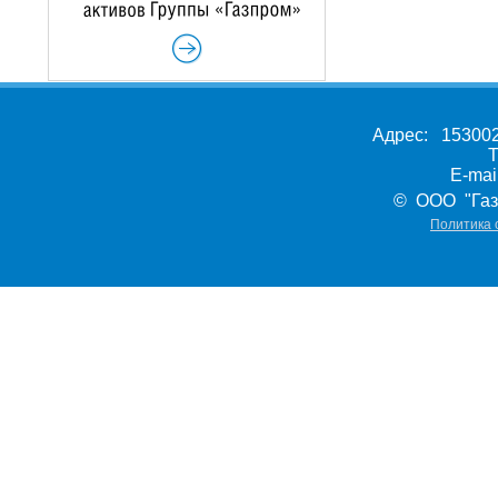
Адрес: 153002,
Т
E-ma
© ООО "Газ
Политика 