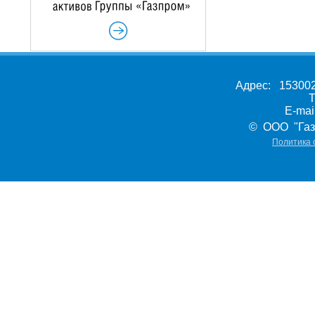
Адрес: 153002,
Т
E-ma
© ООО "Газ
Политика 