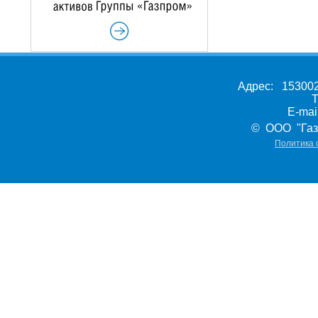
Адрес: 153002,
Т
E-ma
© ООО "Газ
Политика 