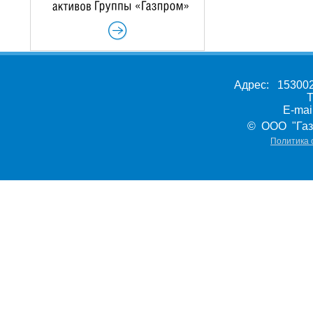
Адрес: 153002,
Т
E-ma
© ООО "Газ
Политика 